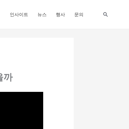
검
치
인사이트
뉴스
행사
문의
색
을까