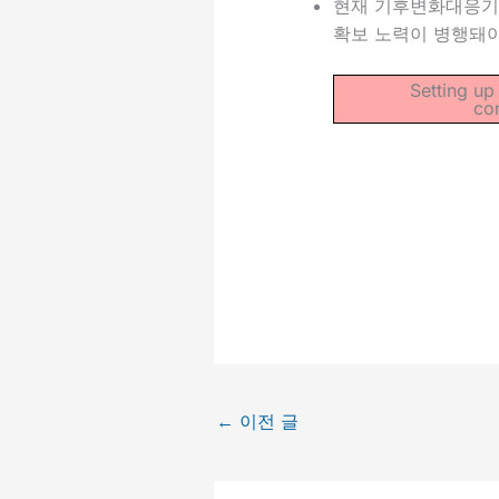
현재 기후변화대응기금
확보 노력이 병행돼야
Setting up
co
←
이전 글