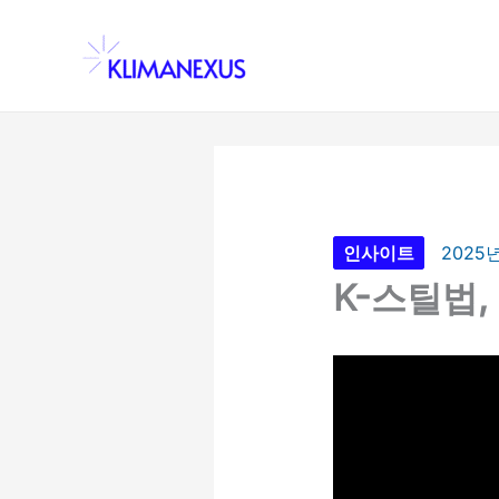
콘
텐
츠
로
건
너
뛰
기
인사이트
2025
K-스틸법,