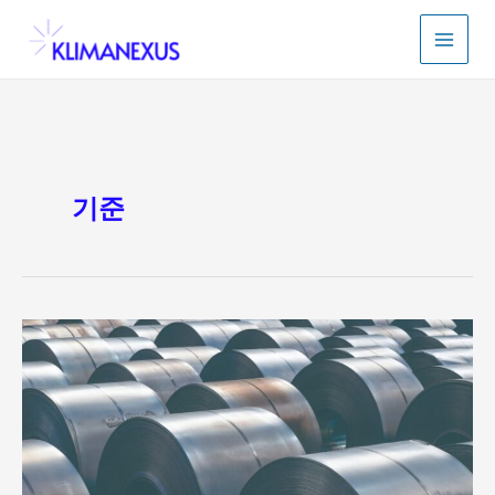
콘
텐
츠
로
건
너
뛰
기
기준