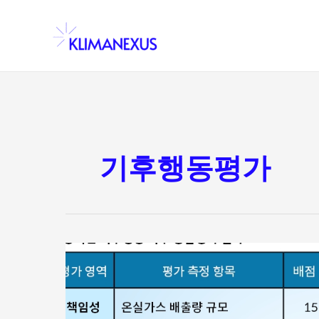
콘
텐
츠
로
건
너
뛰
기
기후행동평가