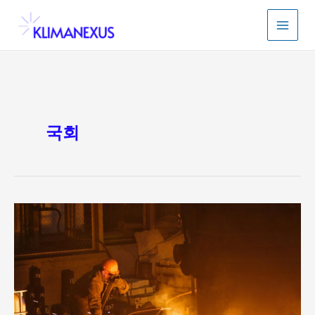
콘
텐
츠
로
건
너
뛰
기
국회